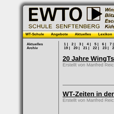
WT-Schule
Angebote
Aktuelles
Lexikon
Aktuelles
1 |
2 |
3 |
4 |
5 |
6 |
7 
Archiv
19 |
20 |
21 |
22 |
23 |
2
20 Jahre WingTs
Erstellt von Manfred Rei
WT-Zeiten in de
Erstellt von Manfred Rei