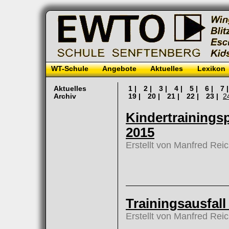
WT-Schule
Angebote
Aktuelles
Lexikon
Aktuelles
1 |
2 |
3 |
4 |
5 |
6 |
7 
Archiv
19 |
20 |
21 |
22 |
23 |
2
Kindertrainings
2015
Erstellt von Manfred Rei
Trainingsausfal
Erstellt von Manfred Rei