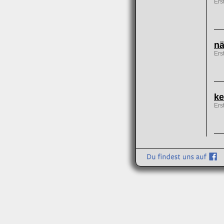
Ers
nä
Ers
ke
Ers