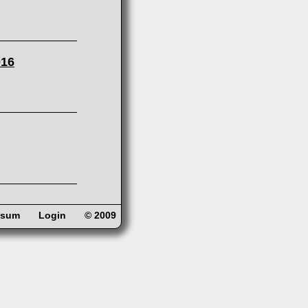
016
ssum
Login
© 2009