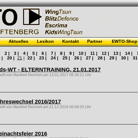
e
Aktuelles
Lexikon
Kontakt
Partner
EWTO-Shop
|
2 |
3 |
4 |
5 |
6 |
7 |
8 |
9 |
10 |
11 |
12 |
13 |
14 |
 |
20 |
21
|
22 |
23 |
24 |
25 |
26 |
27 |
28 |
29 |
30 |
31
ds-WT - ELTERNTRAINING, 21.01.2017
tellt von Manfred Reichert am 13.01.2017 06:39:21 Uhr
hreswechsel 2016/2017
tellt von Manfred Reichert am 21.12.2016 06:08:05 Uhr
inachtsfeier 2016