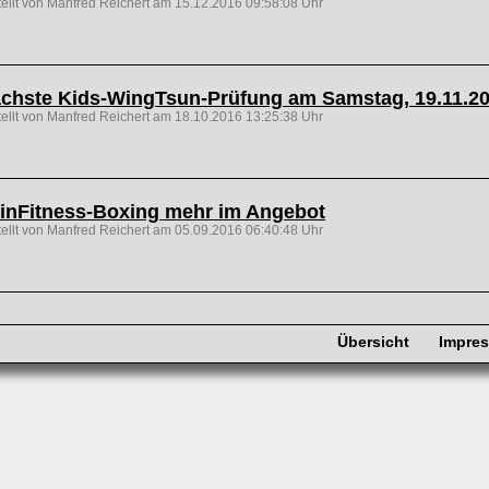
tellt von Manfred Reichert am 15.12.2016 09:58:08 Uhr
chste Kids-WingTsun-Prüfung am Samstag, 19.11.2
tellt von Manfred Reichert am 18.10.2016 13:25:38 Uhr
inFitness-Boxing mehr im Angebot
tellt von Manfred Reichert am 05.09.2016 06:40:48 Uhr
Übersicht
Impre