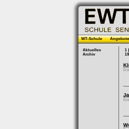
WT-Schule
Angebot
Aktuelles
1 
Archiv
19
Ki
Ers
Ja
Ers
We