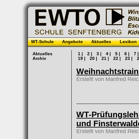
WT-Schule
Angebote
Aktuelles
Lexikon
Aktuelles
1 |
2 |
3 |
4 |
5 |
6 |
7 
Archiv
19 |
20 |
21 |
22 |
23 |
2
Weihnachtstrain
Erstellt von Manfred Rei
WT-Prüfungslehr
und Finsterwald
Erstellt von Manfred Rei