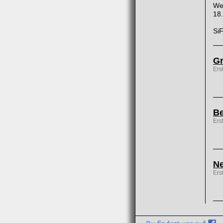
We
18.
Si
Gr
Ers
Be
Ers
Ne
Ers