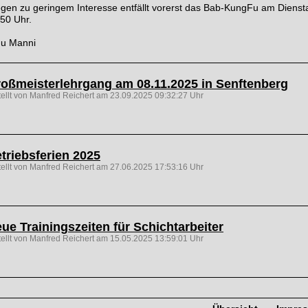
gen zu geringem Interesse entfällt vorerst das Bab-KungFu am Dienst
50 Uhr.
Fu Manni
oßmeisterlehrgang am 08.11.2025 in Senftenberg
tellt von Manfred Reichert am 23.09.2025 09:32:27 Uhr
triebsferien 2025
tellt von Manfred Reichert am 27.06.2025 17:53:16 Uhr
ue Trainingszeiten für Schichtarbeiter
tellt von Manfred Reichert am 15.05.2025 13:59:01 Uhr