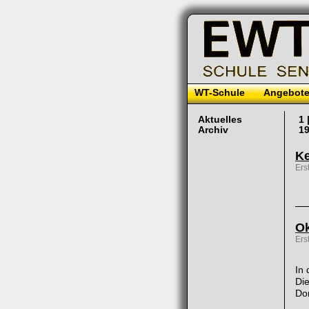
WT-Schule
Angebot
Aktuelles
1 
Archiv
19
Ke
Ers
Ok
Ers
In 
Die
Do