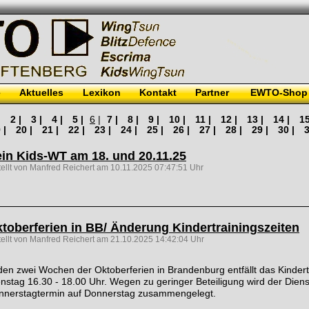
e
Aktuelles
Lexikon
Kontakt
Partner
EWTO-Shop
|
2 |
3 |
4 |
5 |
6
|
7 |
8 |
9 |
10 |
11 |
12 |
13 |
14 |
15
 |
20 |
21 |
22 |
23 |
24 |
25 |
26 |
27 |
28 |
29 |
30 |
3
in Kids-WT am 18. und 20.11.25
tellt von Manfred Reichert am 10.11.2025 07:47:51 Uhr
toberferien in BB/ Änderung Kindertrainingszeiten
tellt von Manfred Reichert am 21.10.2025 14:42:04 Uhr
den zwei Wochen der Oktoberferien in Brandenburg entfällt das Kinder
nstag 16.30 - 18.00 Uhr. Wegen zu geringer Beteiligung wird der Dien
nnerstagtermin auf Donnerstag zusammengelegt.