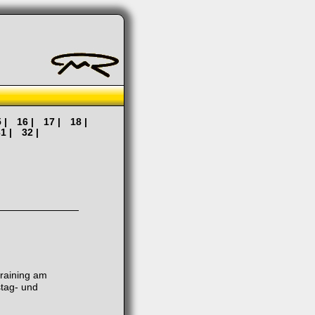
 |
16 |
17 |
18 |
1 |
32 |
training am
stag- und