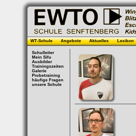
WT-Schule
Angebote
Aktuelles
Lexikon
Schulleiter
Mein Sifu
Ausbilder
Trainingszeiten
Galerie
Probetraining
häufige Fragen
unsere Schule