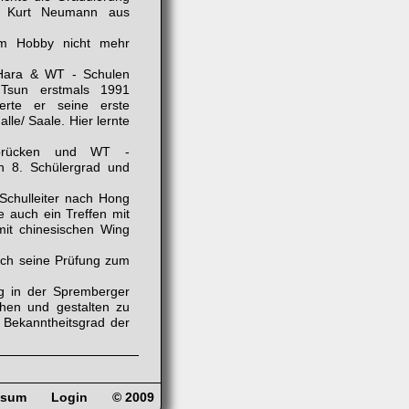
ar Kurt Neumann aus
em Hobby nicht mehr
Hara & WT - Schulen
Tsun erstmals 1991
rte er seine erste
lle/ Saale. Hier lernte
arbrücken und WT -
en 8. Schülergrad und
Schulleiter nach Hong
 auch ein Treffen mit
mit chinesischen Wing
eich seine Prüfung zum
g in der Spremberger
hen und gestalten zu
n Bekanntheitsgrad der
ssum
Login
© 2009