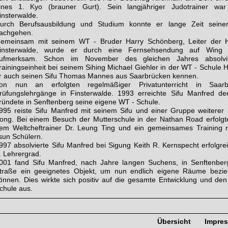
ines 1. Kyo (brauner Gurt). Sein langjähriger Judotrainer w
insterwalde.
urch Berufsausbildung und Studium konnte er lange Zeit sein
achgehen.
emeinsam mit seinem WT - Bruder Harry Schönberg, Leiter der 
insterwalde, wurde er durch eine Fernsehsendung auf Wing 
ufmerksam. Schon im November des gleichen Jahres absolvie
rainingseinheit bei seinem Sihing Michael Giehler in der WT - Schule Ha
r auch seinen Sifu Thomas Mannes aus Saarbrücken kennen.
on nun an erfolgten regelmäßiger Privatunterricht in Sa
rüfungslehrgänge in Finsterwalde. 1993 erreichte Sifu Manfred d
ründete in Senftenberg seine eigene WT - Schule.
995 reiste Sifu Manfred mit seinem Sifu und einer Gruppe weiterer 
ong. Bei einem Besuch der Mutterschule in der Nathan Road erfolgte
em Weltcheftrainer Dr. Leung Ting und ein gemeinsames Training 
sun Schülern.
997 absolvierte Sifu Manfred bei Sigung Keith R. Kernspecht erfolgr
. Lehrergrad.
001 fand Sifu Manfred, nach Jahre langen Suchens, in Senftenber
traße ein geeignetes Objekt, um nun endlich eigene Räume bezie
önnen. Dies wirkte sich positiv auf die gesamte Entwicklung und de
chule aus.
Übersicht
Impre