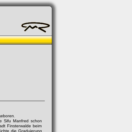
geboren.
ie Sifu Manfred schon
tadt Finsterwalde beim
ichte die Graduierung