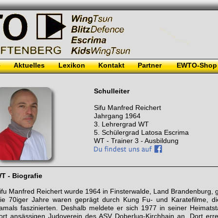
e
Aktuelles
Lexikon
Kontakt
Partner
EWTO-Shop
Schulleiter
Sifu Manfred Reichert
Jahrgang 1964
3. Lehrergrad WT
5. Schülergrad Latosa Escrima
WT - Trainer 3 - Ausbildung
T - Biografie
ifu Manfred Reichert wurde 1964 in Finsterwalde, Land Brandenburg, 
ie 70iger Jahre waren geprägt durch Kung Fu- und Karatefilme, d
amals faszinierten. Deshalb meldete er sich 1977 in seiner Heimats
ort ansässigen Judoverein des ASV Doberlug-Kirchhain an. Dort erre