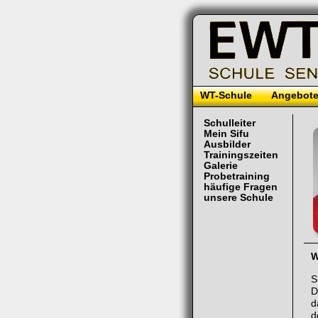
WT-Schule
Angebot
Schulleiter
Mein Sifu
Ausbilder
Trainingszeiten
Galerie
Probetraining
häufige Fragen
unsere Schule
W
S
D
d
d