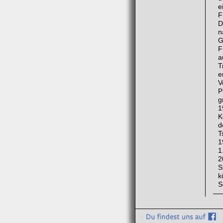
e
F
D
n
G
F
a
T
e
V
P
g
1
K
d
T
1
1
2
S
k
S